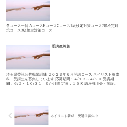
各コース一覧 AコースBコースCコース1級検定対策コース2級検定対
策コース3級検定対策コース
受講生募集
埼玉県委託公共職業訓練 ２０２３年６月開講コース ネイリスト養成
科 受講生を募集しています 応募期間：４/１３～４/２０ 受講期
間：６/２～１０/３１ ５か月間 定員：１５名 講座説明会・施設見
学・受講...
ネイリスト養成 受講生募集中